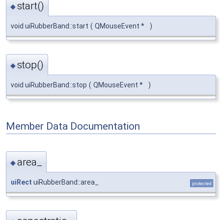
start()
◆
void uiRubberBand::start
(
QMouseEvent *
)
stop()
◆
void uiRubberBand::stop
(
QMouseEvent *
)
Member Data Documentation
area_
◆
uiRect
uiRubberBand::area_
protected