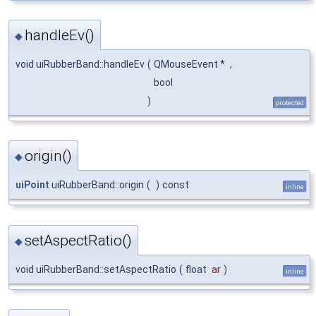
handleEv()
◆
void uiRubberBand::handleEv
(
QMouseEvent *
,
bool
)
protected
origin()
◆
uiPoint
uiRubberBand::origin
(
)
const
inline
setAspectRatio()
◆
void uiRubberBand::setAspectRatio
(
float
ar
)
inline