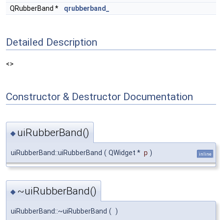
QRubberBand *
qrubberband_
Detailed Description
<>
Constructor & Destructor Documentation
uiRubberBand()
◆
uiRubberBand::uiRubberBand
(
QWidget *
p
)
inline
~uiRubberBand()
◆
uiRubberBand::~uiRubberBand
(
)