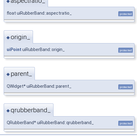
aspectratio_
◆
float uiRubberBand::aspectratio_
protected
origin_
◆
uiPoint
uiRubberBand::origin_
protected
parent_
◆
QWidget* uiRubberBand::parent_
protected
qrubberband_
◆
QRubberBand* uiRubberBand::qrubberband_
protected