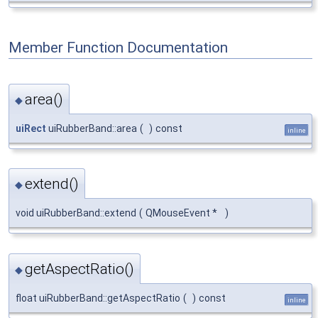
Member Function Documentation
area()
◆
uiRect
uiRubberBand::area
(
)
const
inline
extend()
◆
void uiRubberBand::extend
(
QMouseEvent *
)
getAspectRatio()
◆
float uiRubberBand::getAspectRatio
(
)
const
inline