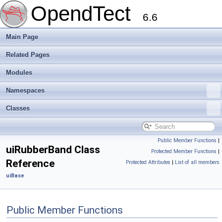
OpendTect
6.6
Main Page
Related Pages
Modules
Namespaces
Classes
Public Member Functions
|
uiRubberBand Class
Protected Member Functions
|
Reference
Protected Attributes
|
List of all members
uiBase
Public Member Functions